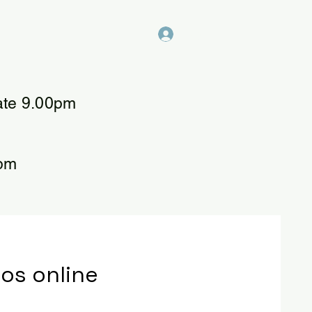
Login
ate 9.00pm
6pm
os online